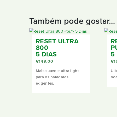
Também pode gostar…
RESET ULTRA
R
800
P
5 DIAS
5
€
149,00
€
1
Mais suave e ultra light
Ult
para os paladares
boa
exigentes.