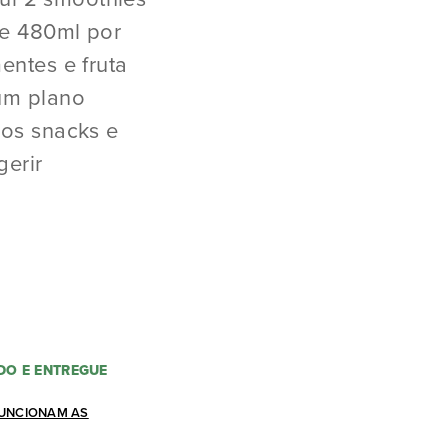
de 480ml por
entes e fruta
um plano
sos snacks e
gerir
DO E ENTREGUE
UNCIONAM AS