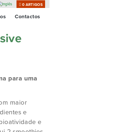
0 ARTIGOS
os
Contactos
sive
ma para uma
l
com maior
dientes e
bioatividade e
clui 2 smoothies