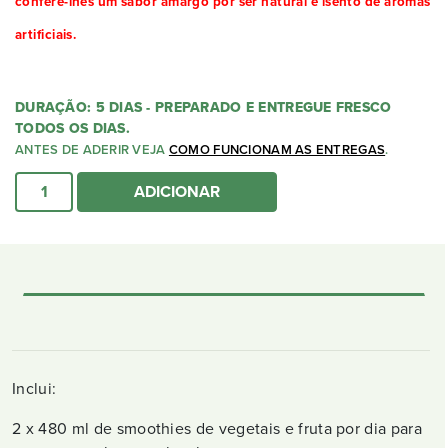
confere-lhes um sabor amargo por ser natural e isento de aromas
artificiais.
DURAÇÃO: 5 DIAS - PREPARADO E ENTREGUE FRESCO
TODOS OS DIAS.
ANTES DE ADERIR VEJA
COMO FUNCIONAM AS ENTREGAS
.
Quantidade de Reset Ultra Pump | 5 Dias
ADICIONAR
Inclui:
2 x 480 ml de smoothies de vegetais e fruta por dia para